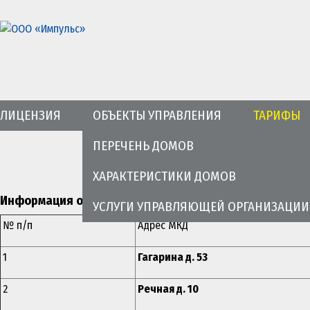
ЛИЦЕНЗИЯ
ОБЪЕКТЫ УПРАВЛЕНИЯ
ТАРИФЫ
ПЕРЕЧЕНЬ ДОМОВ
ХАРАКТЕРИСТИКИ ДОМОВ
Информация о тарифах на содержание и ремонт обще
УСЛУГИ УПРАВЛЯЮЩЕЙ ОРГАНИЗАЦИИ
№ п/п
Адрес МКД
1
Гагарина д. 53
2
Речная д. 10