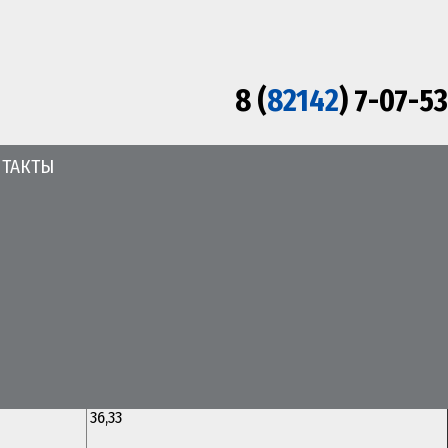
8 (
82142
) 7-07-53
ТАКТЫ
тариф 2026г.
35,85
36,33