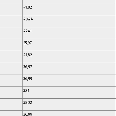
41,82
40,44
42,41
25,97
41,82
36,97
36,99
38,1
38,22
36,99